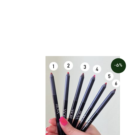
-5%
-5%