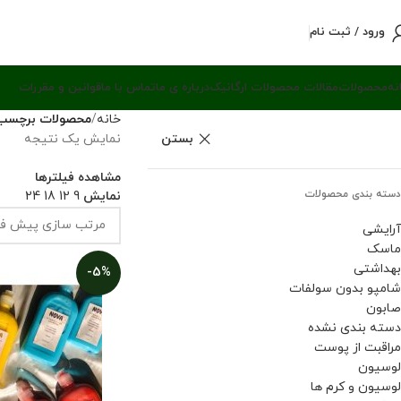
ورود / ثبت نام
نه
محصولات
مقالات محصولات ارگانیک
درباره ی ما
تماس با ما
قوانین و مقررات
خانه
محصولات برچسب 
بستن
نمایش یک نتیجه
مشاهده فیلترها
دسته بندی محصولات
نمایش
9
12
18
24
آرایشی
ماسک
بهداشتی
-5%
شامپو بدون سولفات
صابون
دسته بندی نشده
مراقبت از پوست
لوسیون
لوسیون و کرم ها