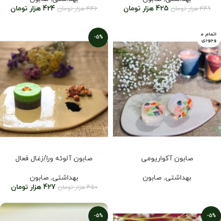
425
هزار تومان
424
هزار تومان
449
هزار تومان
446
هزار تومان
اتمام م
-5%
وجودی
صابون آکواریومی
صابون آلوئه ورا/زغال فعال
بهداشتی
,
صابون
بهداشتی
,
صابون
427
هزار تومان
450
هزار تومان
-5%
-5%