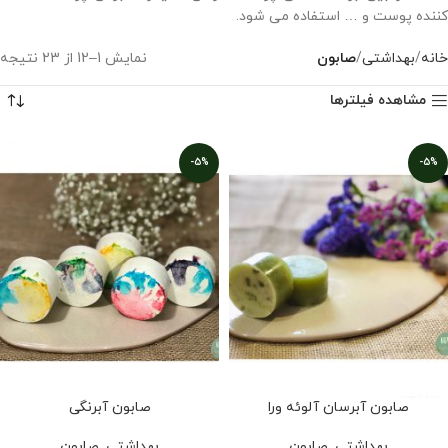
کننده پوست و … استفاده می شود.
خانه
بهداشتی
صابون
نمایش 1–12 از 23 نتیجه
مشاهده فیلترها
-5%
-5%
صابون آبرسان آلوئه ورا
صابون آبرنگی
بهداشتی
,
صابون
بهداشتی
,
صابون