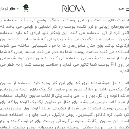
0
منو
0
هزار تومان
اهمیت بالای سلامت و زیبایی پوست بر همگان واضح می باشد. استفاده از
صابون‌های زیبایی و نرم کننده پوست راه کار ابتدایی و رایجی می باشد که
اکثر افراد از آن استفاده می کنند. این راهکار تنها ایرادی که دارد استفاده
نکردن از صابون های ارگانیک می باشد زیرا زمانی که شما صابون شما صابون
ارگانیک نباشد برای مثال صابون‌های که با مواد شیمیایی ساخته می شوند
استفاده می کنید سلامت پوست شما به خطر می‌افتد. مسلما زمانی که شما
دارید از محصولات شیمیایی استفاده می کنید به مرور زمان مواد شیمیایی
بر روی PH پوست شما تاثیر می گذارد و سلامت پوست شما را به خطر می
اندازد.
اما راه حل هوشمندانه تری که برای این کار وجود دارد استفاده از صابون
ارگانیک می باشد. بر خلاف تصور عام صابون ارگانیک دارای رایحه های زیادی
مانند آلوئه ورا، گل، بهار و … می باشد. یکی از نکات صابون ارگانیک استفاده
از مواد کاملا طبیعی می‌باشد برای مثال در صابون ارگانیک آلوئه ورا که برای
آبرسانی پوست استفاده می شود از ترکیباتی مانند آلوئه ورا٬ روغن زیتون٬
کره شیا٬ کره کاکائو٬ گلیسرین٬ روغن نارگیل٬ درخت چای و… استفاده شده
است. این صابون ارگانیک علاوه بر آبرسانی پوست برای مرطوب کننده و نرم
کننده، از بین برنده خشکی پوست، درمان دهیدراته بودن پوست، شفاف